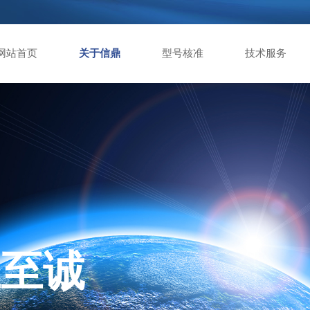
网站首页
关于信鼎
型号核准
技术服务
信
立至诚