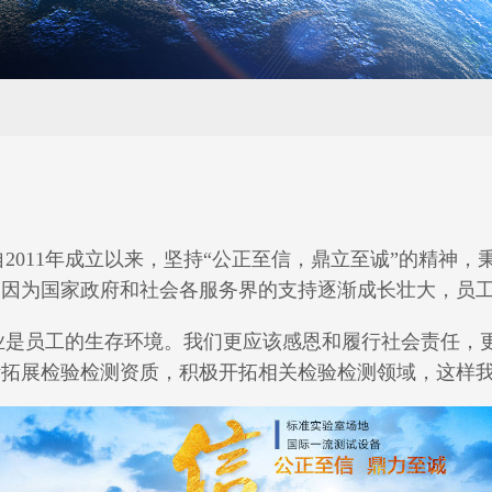
11年成立以来，坚持“公正至信，鼎立至诚”的精神，
司因为国家政府和社会各服务界的支持逐渐成长壮大，员
员工的生存环境。我们更应该感恩和履行社会责任，更
断拓展检验检测资质，积极开拓相关检验检测领域，这样